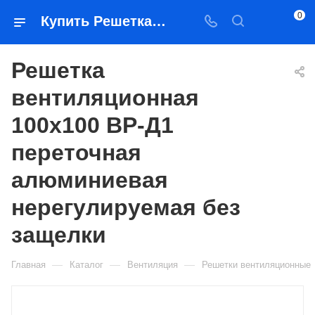
0
Купить Решетка вентиляционная 100х100 ВР-Д1 переточная алюминиевая нерегулируемая без защелки в Якутске — цена, характеристики, подбор | Востоктехторг
Решетка
вентиляционная
100х100 ВР-Д1
переточная
алюминиевая
нерегулируемая без
защелки
—
—
—
Главная
Каталог
Вентиляция
Решетки вентиляционные