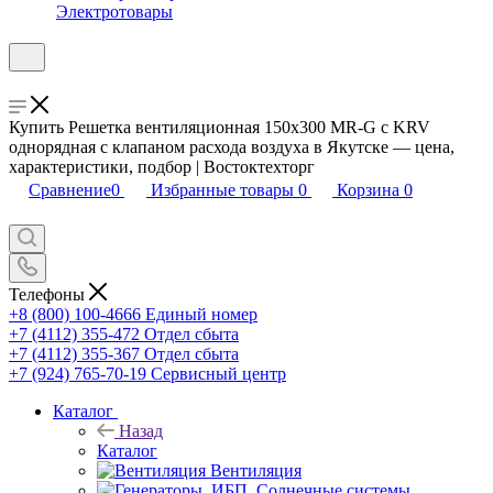
Электротовары
Купить Решетка вентиляционная 150х300 MR-G с KRV
однорядная с клапаном расхода воздуха в Якутске — цена,
характеристики, подбор | Востоктехторг
Сравнение
0
Избранные товары
0
Корзина
0
Телефоны
+8 (800) 100-4666
Единый номер
+7 (4112) 355-472
Отдел сбыта
+7 (4112) 355-367
Отдел сбыта
+7 (924) 765-70-19
Сервисный центр
Каталог
Назад
Каталог
Вентиляция