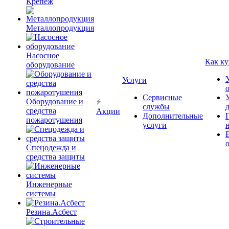
Крепёж
Металлопродукция
Насосное
Как ку
оборудование
Услуги
Сервисные
Оборудование и
службы
средства
Акции
Дополнительные
пожаротушения
услуги
Спецодежда и
средства защиты
Инженерные
системы
Резина.Асбест