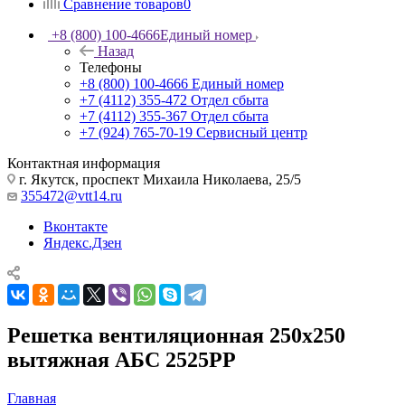
Сравнение товаров
0
+8 (800) 100-4666
Единый номер
Назад
Телефоны
+8 (800) 100-4666
Единый номер
+7 (4112) 355-472
Отдел сбыта
+7 (4112) 355-367
Отдел сбыта
+7 (924) 765-70-19
Сервисный центр
Контактная информация
г. Якутск, проспект Михаила Николаева, 25/5
355472@vtt14.ru
Вконтакте
Яндекс.Дзен
Решетка вентиляционная 250х250
вытяжная АБС 2525РР
Главная