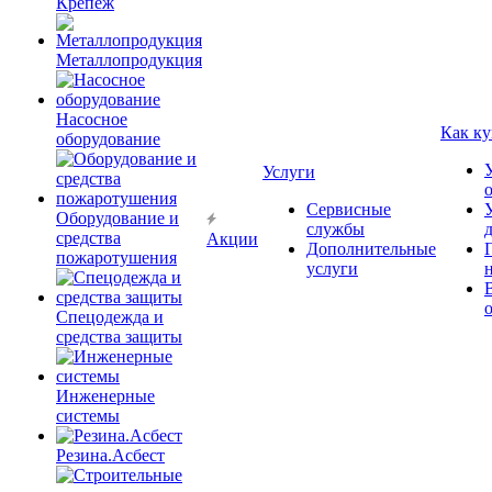
Крепёж
Металлопродукция
Насосное
Как ку
оборудование
Услуги
Сервисные
Оборудование и
службы
средства
Акции
Дополнительные
пожаротушения
услуги
Спецодежда и
средства защиты
Инженерные
системы
Резина.Асбест