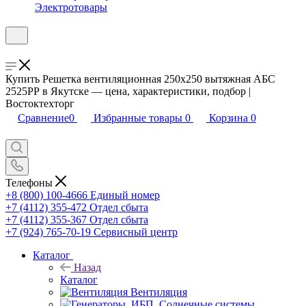
Электротовары
Купить Решетка вентиляционная 250х250 вытяжная АБС
2525РР в Якутске — цена, характеристики, подбор |
Востоктехторг
Сравнение
0
Избранные товары
0
Корзина
0
Телефоны
+8 (800) 100-4666
Единый номер
+7 (4112) 355-472
Отдел сбыта
+7 (4112) 355-367
Отдел сбыта
+7 (924) 765-70-19
Сервисный центр
Каталог
Назад
Каталог
Вентиляция