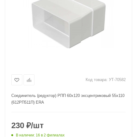
Код товара:
УТ-70582
Соединитель (редуктор) РПП 60х120 эксцентриковый 55х110
(612РП511П) ERA
230
₽
/шт
В наличии
: 16
в 2 филиалах