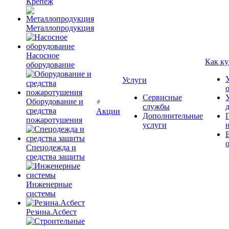
Крепёж
Металлопродукция
Насосное
Как ку
оборудование
Услуги
Сервисные
Оборудование и
службы
средства
Акции
Дополнительные
пожаротушения
услуги
Спецодежда и
средства защиты
Инженерные
системы
Резина.Асбест