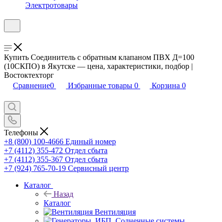
Электротовары
Купить Соединитель с обратным клапаном ПВХ Д=100
(10СКПО) в Якутске — цена, характеристики, подбор |
Востоктехторг
Сравнение
0
Избранные товары
0
Корзина
0
Телефоны
+8 (800) 100-4666
Единый номер
+7 (4112) 355-472
Отдел сбыта
+7 (4112) 355-367
Отдел сбыта
+7 (924) 765-70-19
Сервисный центр
Каталог
Назад
Каталог
Вентиляция