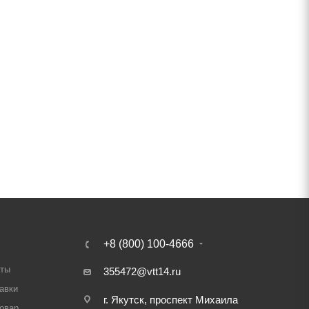
+8 (800) 100-4666
аты
355472@vtt14.ru
авки
г. Якутск, проспект Михаила
товар