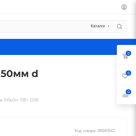
Каталог
0
150мм d
0
0
м 600м3/ч 70Вт 220В
Код товара:
00045542