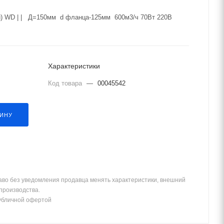
й) WD | | Д=150мм d фланца-125мм 600м3/ч 70Вт 220В
Характеристики
Код товара
—
00045542
ЗИНУ
аво без уведомления продавца менять характеристики, внешний
 производства.
убличной офертой