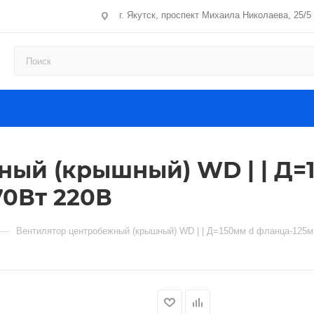
г. Якутск, проспект Михаила Николаева, 25/5
ый (крышный) WD | | Д=
70Вт 220В
—
Вентилятор центробежный (крышный) WD | | Д=150мм d фланца-125м