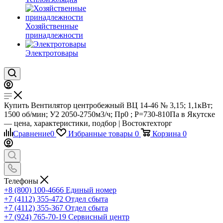
Хозяйственные
принадлежности
Электротовары
Купить Вентилятор центробежный ВЦ 14-46 № 3,15; 1,1кВт;
1500 об/мин; У2 2050-2750м3/ч; Пр0 ; Р=730-810Па в Якутске
— цена, характеристики, подбор | Востоктехторг
Сравнение
0
Избранные товары
0
Корзина
0
Телефоны
+8 (800) 100-4666
Единый номер
+7 (4112) 355-472
Отдел сбыта
+7 (4112) 355-367
Отдел сбыта
+7 (924) 765-70-19
Сервисный центр