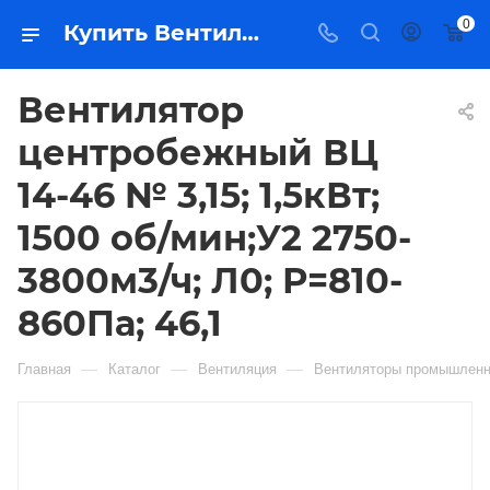
0
Купить Вентилятор центробежный ВЦ 14-46 № 3,15; 1,5кВт; 1500 об/мин;У2 2750-3800м3/ч; Л0; Р=810-860Па; 46,1 в Якутске — цена, характеристики, подбор | Востоктехторг
Вентилятор
центробежный ВЦ
14-46 № 3,15; 1,5кВт;
1500 об/мин;У2 2750-
3800м3/ч; Л0; Р=810-
860Па; 46,1
—
—
—
Главная
Каталог
Вентиляция
Вентиляторы промышлен