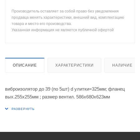
Производитель оставляет за собой право без уведомления
продавца менять характеристики, внешний вид, комплектацию
товара и место его производства.
Указанная информация не является публичной офертой
ОПИСАНИЕ
ХАРАКТЕРИСТИКИ
НАЛИЧИЕ
виброизолятор до 39 (по 5шт) d улитки=325мм; фланец
вых.255х255мм ; размер вентил. 586х680х623мм