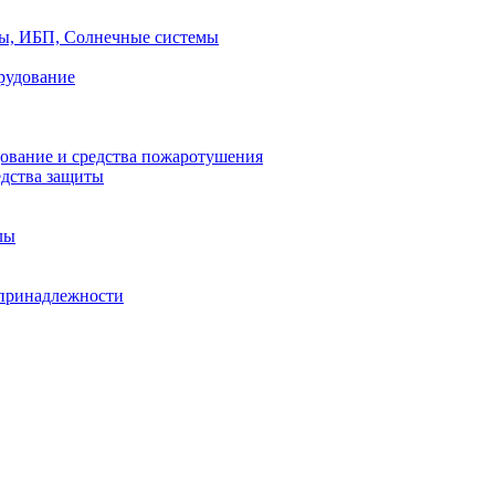
ры, ИБП, Солнечные системы
рудование
ование и средства пожаротушения
едства защиты
лы
принадлежности