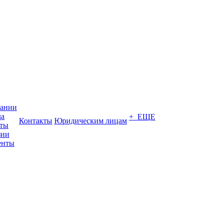
пании
да
+ ЕЩЕ
Контакты
Юридическим лицам
кты
зии
енты