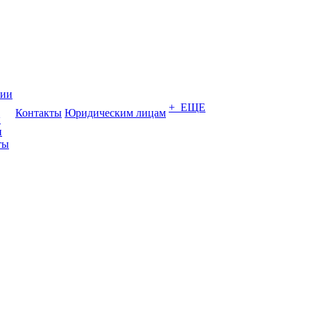
нии
+ ЕЩЕ
Контакты
Юридическим лицам
ы
и
ты