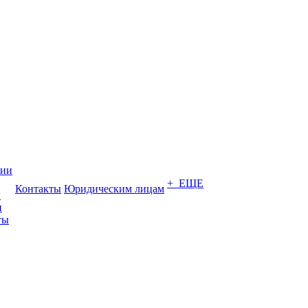
нии
+ ЕЩЕ
Контакты
Юридическим лицам
ы
и
ты