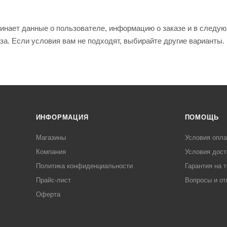
инает данные о пользователе, информацию о заказе и в следую
а. Если условия вам не подходят, выбирайте другие варианты.
ИНФОРМАЦИЯ
ПОМОЩЬ
Магазины
Условия опл
Компания
Условия дост
Политика конфиденциальности
Гарантия на 
Прайс-лист
Вопросы и от
Оферта