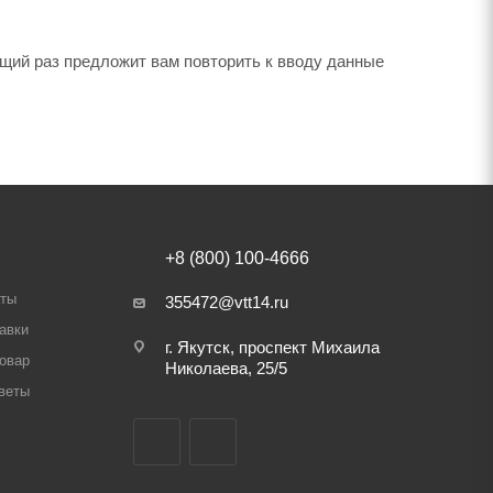
щий раз предложит вам повторить к вводу данные
+8 (800) 100-4666
аты
355472@vtt14.ru
авки
г. Якутск, проспект Михаила
товар
Николаева, 25/5
веты