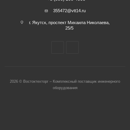
355472@vtt14.ru
г. Якутск, проспект Михаила Николаева,
25/5
2026 © Востоктехторг – Комплексный поставщик инженерного
оборудования