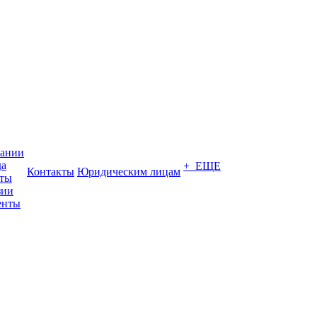
пании
да
+ ЕЩЕ
Контакты
Юридическим лицам
кты
зии
енты