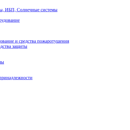
ры, ИБП, Солнечные системы
рудование
ование и средства пожаротушения
едства защиты
лы
принадлежности