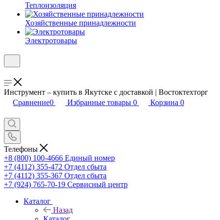
Теплоизоляция
Хозяйственные принадлежности
Электротовары
Инструмент – купить в Якутске с доставкой | Востоктехторг
Сравнение
0
Избранные товары
0
Корзина
0
Телефоны
+8 (800) 100-4666
Единый номер
+7 (4112) 355-472
Отдел сбыта
+7 (4112) 355-367
Отдел сбыта
+7 (924) 765-70-19
Сервисный центр
Каталог
Назад
Каталог