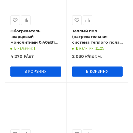
Обогреватель
Теплый пол
кварцевый
(нагревательная
монолитный 0,40кВт
система теплого пола)
220В t=95*C IP67
NANO HEAT модель
В наличии
: 1
В наличии
: 11.25
650х25мм Стандарт
DK450 10*815мм 220В
4 270
₽
/шт
2 030
₽
/пог.м.
WarmHoff
Ю.Корея (кор
В КОРЗИНУ
В КОРЗИНУ