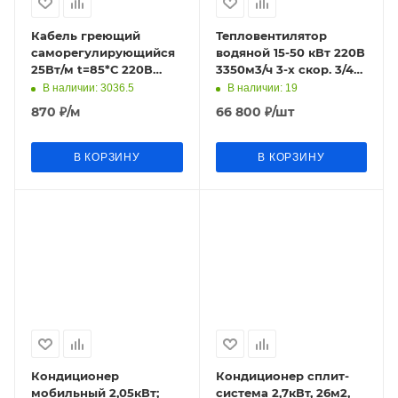
Кабель греющий
Тепловентилятор
саморегулирующийся
водяной 15-50 кВт 220В
25Вт/м t=85*С 220В
3350м3/ч 3-х скор. 3/4"
агрессивная среда
IP54 13кг настеный/
В наличии
: 3036.5
В наличии
: 19
25HTR2-CT КИТАЙ
потолочный Heater
870
₽
/м
66 800
₽
/шт
В КОРЗИНУ
В КОРЗИНУ
Кондиционер
Кондиционер сплит-
мобильный 2,05кВт;
система 2,7кВт, 26м2,