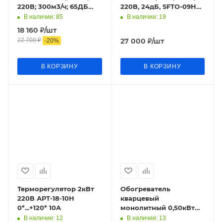
220В; 300м3/ч; 65ДБ
220В, 24дБ, SFTO-09HN1
330х292х686мм; ПУ 3
SHUFT
В наличии
: 85
В наличии
: 19
скор. SKY-1A07
18 160
₽
/шт
XINGBANG
22 700
₽
27 000
₽
/шт
-
20
%
В КОРЗИНУ
В КОРЗИНУ
Терморегулятор 2кВт
Обогреватель
220В АРТ-18-10Н
кварцевый
0*...+120* 10А
монолитный 0,50кВт
220В t=95*C IP67
В наличии
: 12
В наличии
: 13