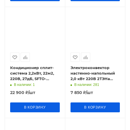
Кондиционер сплит-
Электроконвектор
система 2,2кВт, 22м2,
настенно-напольный
220В, 27дБ, SFTO-
2,0 кВт 220В 2ТЭНа
07HN1_24Y SHUFT
995х405х80 белый
В наличии
: 1
В наличии
: 281
ЭВУБ-2 ДЕЛСОТ
22 900
₽
/шт
7 850
₽
/шт
В КОРЗИНУ
В КОРЗИНУ