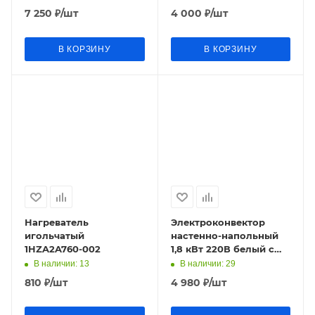
650х350мм Elegant
7 250
₽
/шт
4 000
₽
/шт
Warmhoff
В КОРЗИНУ
В КОРЗИНУ
Нагреватель
Электроконвектор
игольчатый
настенно-напольный
1HZA2A760-002
1,8 кВт 220В белый с
ручкой (колеса)
В наличии
: 13
В наличии
: 29
CHANGER
810
₽
/шт
4 980
₽
/шт