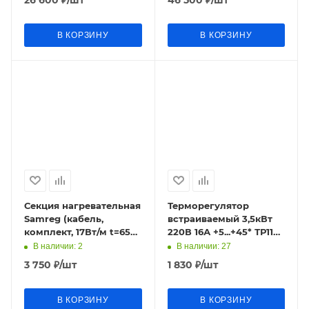
26 600
₽
/шт
46 500
₽
/шт
В КОРЗИНУ
В КОРЗИНУ
Секция нагревательная
Терморегулятор
Samreg (кабель,
встраиваемый 3,5кВт
комплект, 17Вт/м t=65С*
220В 16А +5...+45* ТР110
220В 7метров) Pipe
(НК) с датчиком белый
В наличии
: 2
В наличии
: 27
Warm-7-119
3 750
₽
/шт
1 830
₽
/шт
В КОРЗИНУ
В КОРЗИНУ