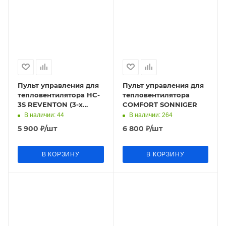
Пульт управления для
Пульт управления для
тепловентилятора HC-
тепловентилятора
3S REVENTON (3-х
COMFORT SONNIGER
ступенч.регулятор
В наличии
: 44
В наличии
: 264
скорости с
5 900
₽
/шт
6 800
₽
/шт
термостатом
В КОРЗИНУ
В КОРЗИНУ