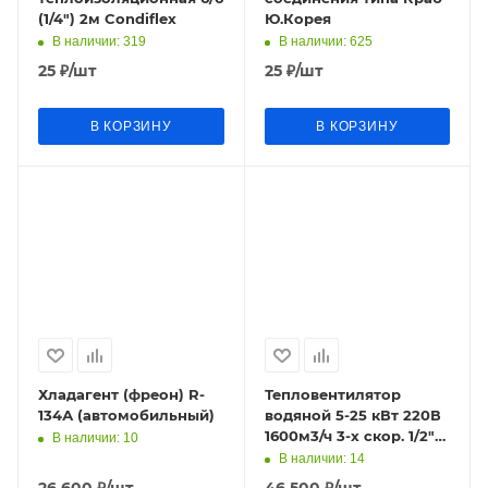
(1/4") 2м Condiflex
Ю.Корея
В наличии
: 319
В наличии
: 625
25
₽
/шт
25
₽
/шт
В КОРЗИНУ
В КОРЗИНУ
Хладагент (фреон) R-
Тепловентилятор
134А (автомобильный)
водяной 5-25 кВт 220В
1600м3/ч 3-х скор. 1/2"
В наличии
: 10
IP54 с консолью
В наличии
: 14
настеный/потолоч. He