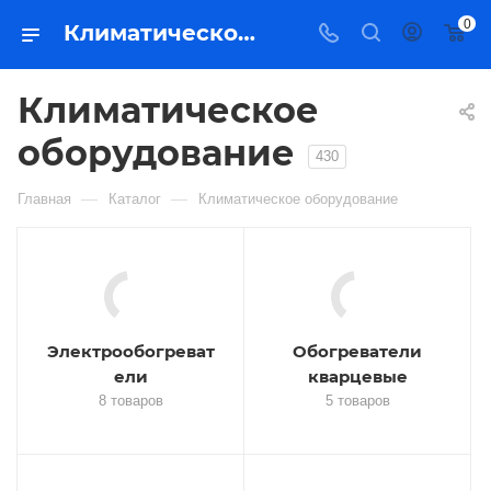
0
Климатическое оборудование – купить в Якутске | Магазин Востоктехторг
Климатическое
оборудование
430
—
—
Главная
Каталог
Климатическое оборудование
Электрообогреват
Обогреватели
ели
кварцевые
8 товаров
5 товаров