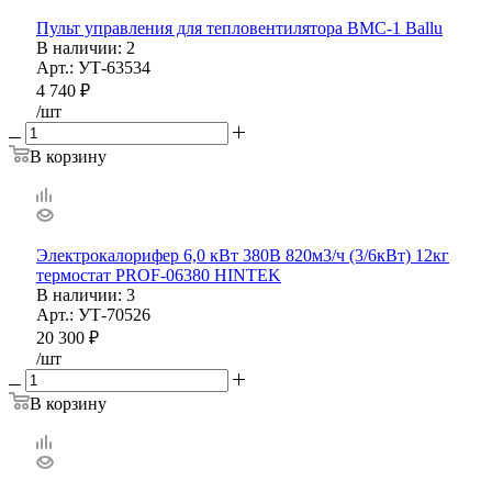
Пульт управления для тепловентилятора BМС-1 Ballu
В наличии
: 2
Арт.: УТ-63534
4 740
₽
/шт
В корзину
Электрокалорифер 6,0 кВт 380В 820м3/ч (3/6кВт) 12кг
термостат PROF-06380 HINTEK
В наличии
: 3
Арт.: УТ-70526
20 300
₽
/шт
В корзину