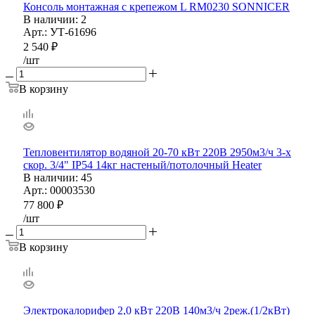
Консоль монтажная с крепежом L RM0230 SONNICER
В наличии
: 2
Арт.: УТ-61696
2 540
₽
/шт
В корзину
Тепловентилятор водяной 20-70 кВт 220В 2950м3/ч 3-х
скор. 3/4" IP54 14кг настеный/потолочный Heater
В наличии
: 45
Арт.: 00003530
77 800
₽
/шт
В корзину
Электрокалорифер 2,0 кВт 220B 140м3/ч 2реж.(1/2кВт)