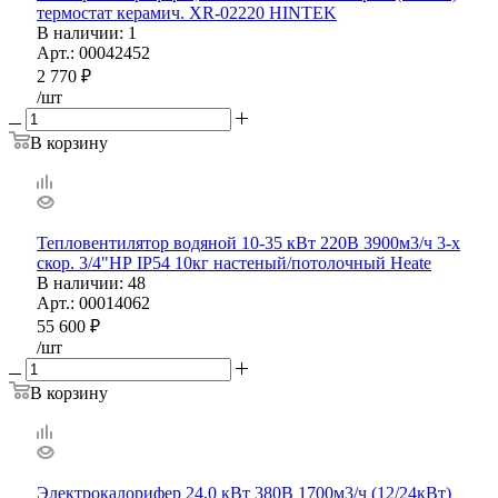
термостат керамич. XR-02220 HINTEK
В наличии
: 1
Арт.: 00042452
2 770
₽
/шт
В корзину
Тепловентилятор водяной 10-35 кВт 220В 3900м3/ч 3-х
скор. 3/4"НР IP54 10кг настеный/потолочный Heate
В наличии
: 48
Арт.: 00014062
55 600
₽
/шт
В корзину
Электрокалорифер 24,0 кВт 380В 1700м3/ч (12/24кВт)