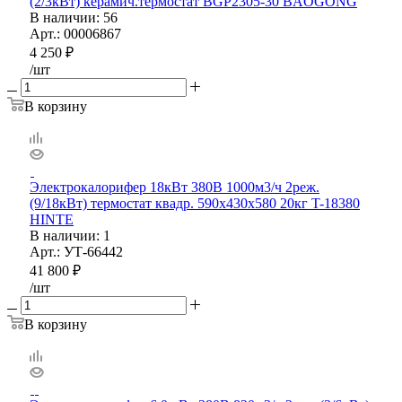
(2/3кВт) керамич.термостат BGP2305-30 BAOGONG
В наличии
: 56
Арт.: 00006867
4 250
₽
/шт
В корзину
Электрокалорифер 18кВт 380В 1000м3/ч 2реж.
(9/18кВт) термостат квадр. 590х430х580 20кг T-18380
HINTE
В наличии
: 1
Арт.: УТ-66442
41 800
₽
/шт
В корзину