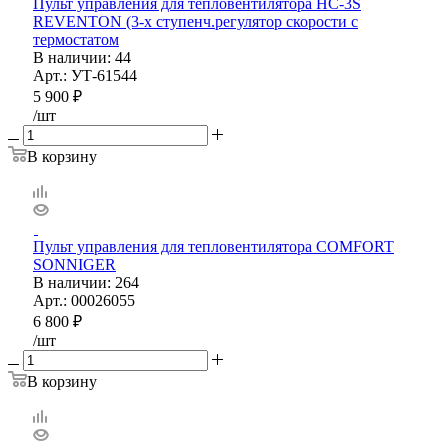
Пульт управления для тепловентилятора HC-3S
REVENTON (3-х ступенч.регулятор скорости с
термостатом
В наличии
: 44
Арт.: УТ-61544
5 900
₽
/шт
В корзину
Пульт управления для тепловентилятора COMFORT
SONNIGER
В наличии
: 264
Арт.: 00026055
6 800
₽
/шт
В корзину