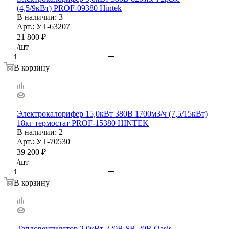
(4,5/9кВт) PROF-09380 Hintek
В наличии
: 3
Арт.: УТ-63207
21 800
₽
/шт
В корзину
Электрокалорифер 15,0кВт 380В 1700м3/ч (7,5/15кВт)
18кг термостат PROF-15380 HINTEK
В наличии
: 2
Арт.: УТ-70530
39 200
₽
/шт
В корзину
Тепловентилятор 2,0кВт 220В SB-20R Oasis