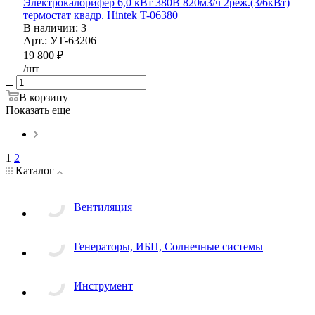
Электрокалорифер 6,0 кВт 380B 820м3/ч 2реж.(3/6кВт)
термостат квадр. Hintek T-06380
В наличии
: 3
Арт.: УТ-63206
19 800
₽
/шт
В корзину
Показать еще
1
2
Каталог
Вентиляция
Генераторы, ИБП, Солнечные системы
Инструмент