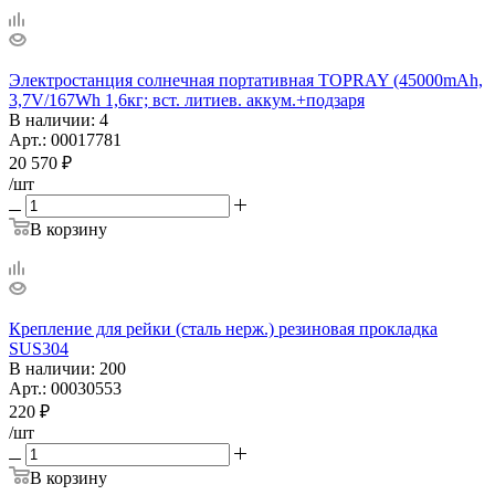
Электростанция солнечная портативная TOPRAY (45000mAh,
3,7V/167Wh 1,6кг; вст. литиев. аккум.+подзаря
В наличии
: 4
Арт.: 00017781
20 570
₽
/шт
В корзину
Крепление для рейки (сталь нерж.) резиновая прокладка
SUS304
В наличии
: 200
Арт.: 00030553
220
₽
/шт
В корзину