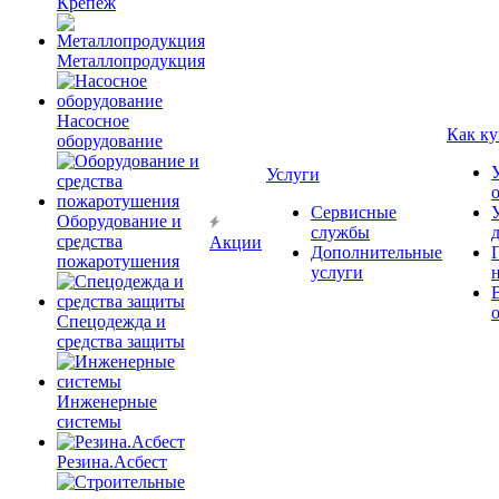
Крепёж
Металлопродукция
Насосное
Как ку
оборудование
Услуги
Сервисные
Оборудование и
службы
средства
Акции
Дополнительные
пожаротушения
услуги
Спецодежда и
средства защиты
Инженерные
системы
Резина.Асбест