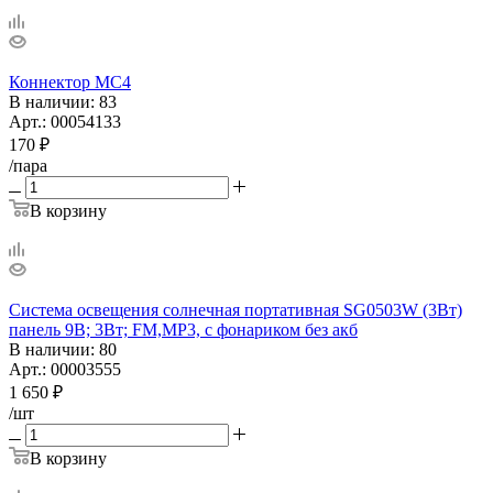
Коннектор МС4
В наличии
: 83
Арт.: 00054133
170
₽
/пара
В корзину
Система освещения солнечная портативная SG0503W (3Вт)
панель 9В; 3Вт; FM,MP3, с фонариком без акб
В наличии
: 80
Арт.: 00003555
1 650
₽
/шт
В корзину