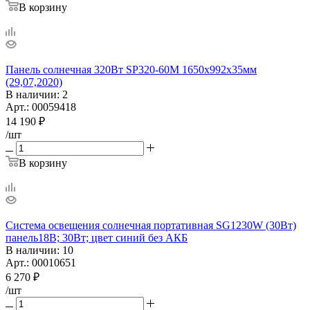
В корзину
Панель солнечная 320Вт SP320-60M 1650х992х35мм
(29,07,2020)
В наличии
: 2
Арт.: 00059418
14 190
₽
/шт
В корзину
Система освещения солнечная портативная SG1230W (30Вт)
панель18В; 30Вт; цвет синий без АКБ
В наличии
: 10
Арт.: 00010651
6 270
₽
/шт