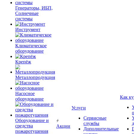
Генераторы, ИБП,
Солнечные
системы
Инструмент
Климатическое
оборудование
Крепёж
Металлопродукция
Насосное
Как ку
оборудование
Услуги
Сервисные
Оборудование и
службы
средства
Акции
Дополнительные
пожаротушения