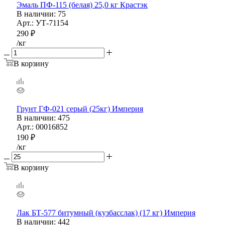
Эмаль ПФ-115 (белая) 25,0 кг Крастэк
В наличии
: 75
Арт.: УТ-71154
290
₽
/кг
В корзину
Грунт ГФ-021 серый (25кг) Империя
В наличии
: 475
Арт.: 00016852
190
₽
/кг
В корзину
Лак БТ-577 битумный (кузбасслак) (17 кг) Империя
В наличии
: 442