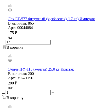
Лак БТ-577 битумный (кузбасслак) (17 кг) Империя
В наличии
: 865
Арт.: 00044084
175
₽
/кг
В корзину
Эмаль ПФ-115 (желтая) 25,0 кг Крастэк
В наличии
: 200
Арт.: УТ-71156
290
₽
/кг
В корзину