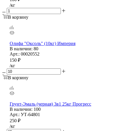
/кг
В корзину
Олифа "Оксоль" (10кг) Империя
В наличии
: 80
Арт.: 00020552
150
₽
/кг
В корзину
Грунт-Эмаль (черная) 3в1 25кг Прогресс
В наличии
: 100
Арт.: УТ-64801
250
₽
/кг