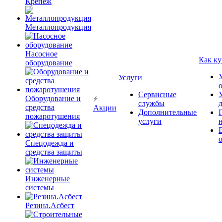
Крепёж
Металлопродукция
Насосное
Как ку
оборудование
Услуги
Сервисные
Оборудование и
службы
средства
Акции
Дополнительные
пожаротушения
услуги
Спецодежда и
средства защиты
Инженерные
системы
Резина.Асбест