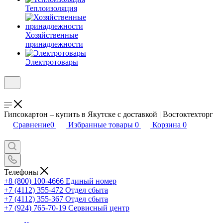
Теплоизоляция
Хозяйственные
принадлежности
Электротовары
Гипсокартон – купить в Якутске с доставкой | Востоктехторг
Сравнение
0
Избранные товары
0
Корзина
0
Телефоны
+8 (800) 100-4666
Единый номер
+7 (4112) 355-472
Отдел сбыта
+7 (4112) 355-367
Отдел сбыта
+7 (924) 765-70-19
Сервисный центр