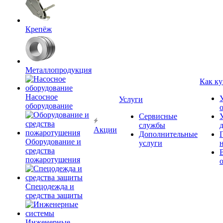
Крепёж
Металлопродукция
Как ку
Насосное
Услуги
оборудование
Сервисные
службы
Акции
Дополнительные
Оборудование и
услуги
средства
пожаротушения
Спецодежда и
средства защиты
Инженерные