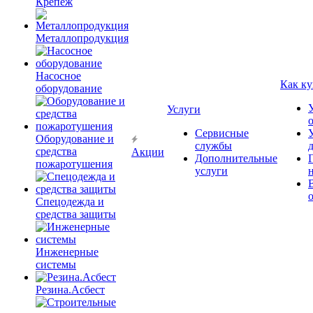
Крепёж
Металлопродукция
Насосное
Как ку
оборудование
Услуги
Сервисные
Оборудование и
службы
средства
Акции
Дополнительные
пожаротушения
услуги
Спецодежда и
средства защиты
Инженерные
системы
Резина.Асбест