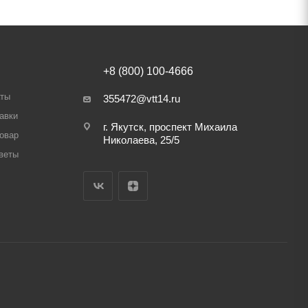
+8 (800) 100-4666
аты
355472@vtt14.ru
авки
г. Якутск, проспект Михаила
товар
Николаева, 25/5
веты