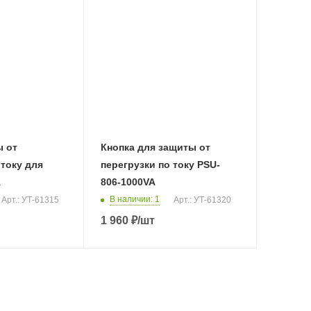
ы от
Кнопка для защиты от
 току для
перегрузки по току PSU-
A
806-1000VA
В наличии
: 1
Арт.: УТ-61315
Арт.: УТ-61320
1 960
₽
/шт