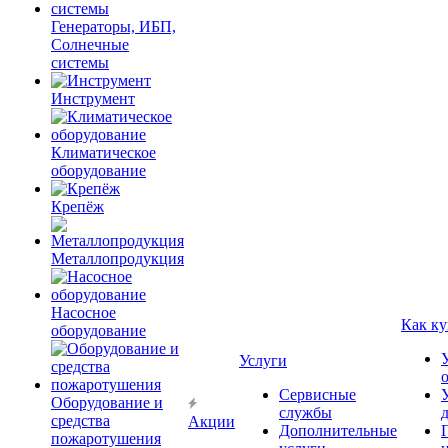
Генераторы, ИБП,
Солнечные
системы
Инструмент
Климатическое
оборудование
Крепёж
Металлопродукция
Насосное
Как ку
оборудование
Услуги
Сервисные
Оборудование и
службы
средства
Акции
Дополнительные
пожаротушения