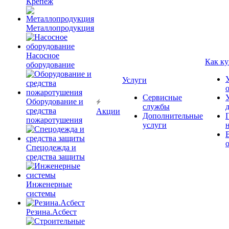
Крепёж
Металлопродукция
Насосное
Как ку
оборудование
Услуги
Сервисные
Оборудование и
службы
средства
Акции
Дополнительные
пожаротушения
услуги
Спецодежда и
средства защиты
Инженерные
системы
Резина.Асбест