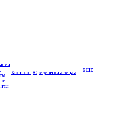
пании
да
+ ЕЩЕ
Контакты
Юридическим лицам
кты
зии
енты