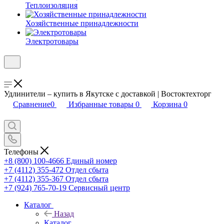
Теплоизоляция
Хозяйственные принадлежности
Электротовары
Удлинители – купить в Якутске с доставкой | Востоктехторг
Сравнение
0
Избранные товары
0
Корзина
0
Телефоны
+8 (800) 100-4666
Единый номер
+7 (4112) 355-472
Отдел сбыта
+7 (4112) 355-367
Отдел сбыта
+7 (924) 765-70-19
Сервисный центр
Каталог
Назад
Каталог