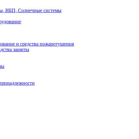
ры, ИБП, Солнечные системы
рудование
ование и средства пожаротушения
едства защиты
лы
принадлежности