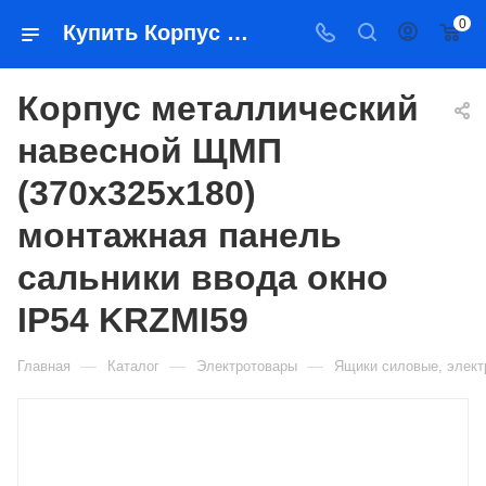
0
Купить Корпус металлический навесной ЩМП (370х325х180) монтажная панель сальники ввода окно IP54 KRZMI59 в Якутске — цена, характеристики, подбор | Востоктехторг
Корпус металлический
навесной ЩМП
(370х325х180)
монтажная панель
сальники ввода окно
IP54 KRZMI59
—
—
—
Главная
Каталог
Электротовары
Ящики силовые, элек