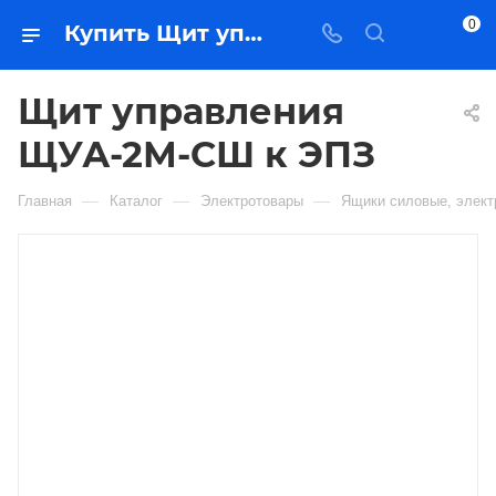
0
Купить Щит управления ЩУА-2М-СШ к ЭПЗ в Якутске — цена, характеристики, подбор | Востоктехторг
Щит управления
ЩУА-2М-СШ к ЭПЗ
—
—
—
Главная
Каталог
Электротовары
Ящики силовые, элек