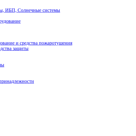
ры, ИБП, Солнечные системы
рудование
ование и средства пожаротушения
едства защиты
лы
принадлежности