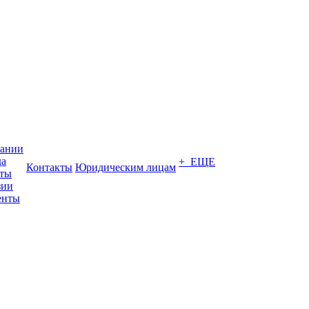
пании
да
+ ЕЩЕ
Контакты
Юридическим лицам
кты
зии
енты