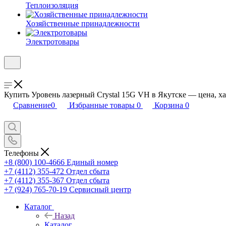
Теплоизоляция
Хозяйственные принадлежности
Электротовары
Купить Уровень лазерный Crystal 15G VH в Якутске — цена, ха
Сравнение
0
Избранные товары
0
Корзина
0
Телефоны
+8 (800) 100-4666
Единый номер
+7 (4112) 355-472
Отдел сбыта
+7 (4112) 355-367
Отдел сбыта
+7 (924) 765-70-19
Сервисный центр
Каталог
Назад
Каталог