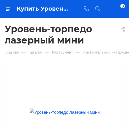
0
Купить Уровень-торпедо лазерный мини в Якутске — цена, характеристики, подбор | Востоктехторг
Уровень-торпедо
лазерный мини
—
—
—
Главная
Каталог
Инструмент
Измерительный инструме