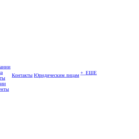
пании
да
+ ЕЩЕ
Контакты
Юридическим лицам
кты
зии
енты