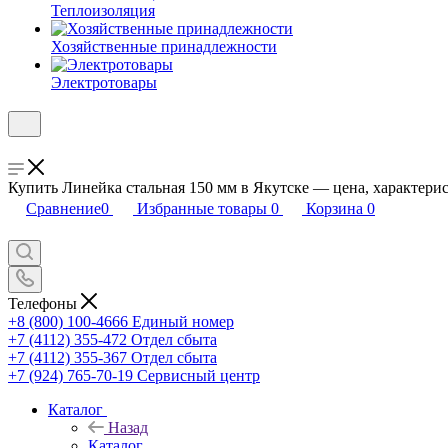
Теплоизоляция
Хозяйственные принадлежности
Электротовары
Купить Линейка стальная 150 мм в Якутске — цена, характерис
Сравнение
0
Избранные товары
0
Корзина
0
Телефоны
+8 (800) 100-4666
Единый номер
+7 (4112) 355-472
Отдел сбыта
+7 (4112) 355-367
Отдел сбыта
+7 (924) 765-70-19
Сервисный центр
Каталог
Назад
Каталог