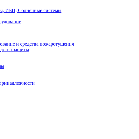
ры, ИБП, Солнечные системы
рудование
ование и средства пожаротушения
едства защиты
лы
принадлежности