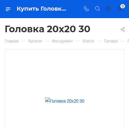
0
Купить Головка 20х20 30 в Якутске — цена, характеристики, подбор | Востоктехторг
Головка 20х20 30
—
—
—
—
—
Главная
Каталог
Инструмент
Ключи
Головки