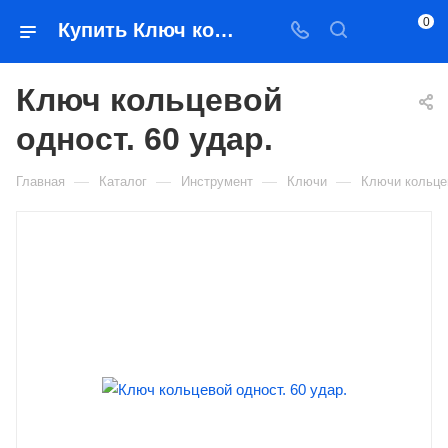
0
Купить Ключ кольцевой одност. 60 удар. в Якутске — цена, характеристики, подбор | Востоктехторг
Ключ кольцевой
одност. 60 удар.
—
—
—
—
Главная
Каталог
Инструмент
Ключи
Ключи кольц