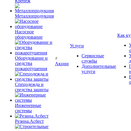
Крепёж
Металлопродукция
Насосное
Как ку
оборудование
Услуги
Сервисные
Оборудование и
службы
средства
Акции
Дополнительные
пожаротушения
услуги
Спецодежда и
средства защиты
Инженерные
системы
Резина.Асбест