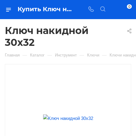
0
Купить Ключ накидной 30х32 в Якутске — цена, характеристики, подбор | Востоктехторг
Ключ накидной
30х32
—
—
—
—
Главная
Каталог
Инструмент
Ключи
Ключи накид