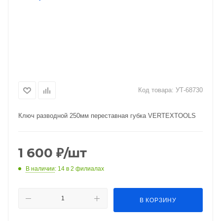
Код товара:
УТ-68730
Ключ разводной 250мм переставная губка VERTEXTOOLS
1 600
₽
/шт
В наличии
: 14
в 2 филиалах
В КОРЗИНУ