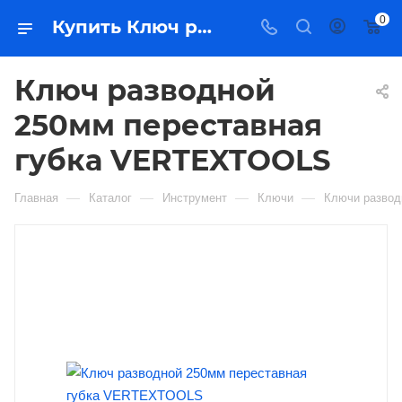
0
Купить Ключ разводной 250мм переставная губка VERTEXTOOLS в Якутске — цена, характеристики, подбор | Востоктехторг
Ключ разводной
250мм переставная
губка VERTEXTOOLS
—
—
—
—
Главная
Каталог
Инструмент
Ключи
Ключи разво