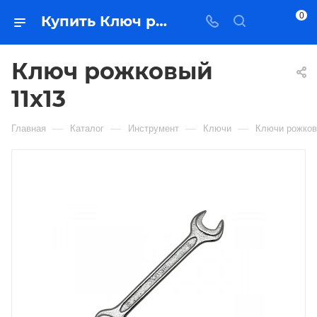
0
Купить Ключ рожковый 11х13 в Якутске — цена, характеристики, подбор | Востоктехторг
Ключ рожковый
11х13
—
—
—
—
Главная
Каталог
Инструмент
Ключи
Ключи рожко