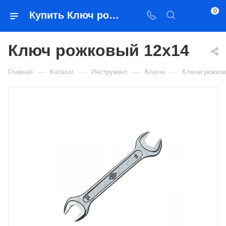
0
Купить Ключ рожковый 12х14 в Якутске — цена, характеристики, подбор | Востоктехторг
Ключ рожковый 12х14
—
—
—
—
Главная
Каталог
Инструмент
Ключи
Ключи рожко