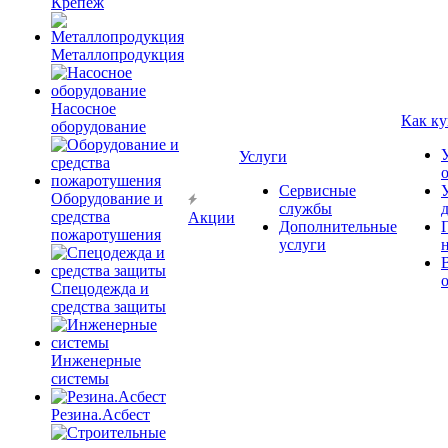
Крепёж
Металлопродукция
Насосное
Как ку
оборудование
Услуги
Сервисные
Оборудование и
службы
средства
Акции
Дополнительные
пожаротушения
услуги
Спецодежда и
средства защиты
Инженерные
системы
Резина.Асбест