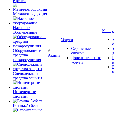
Крепёж
Металлопродукция
Насосное
Как ку
оборудование
Услуги
Сервисные
Оборудование и
службы
средства
Акции
Дополнительные
пожаротушения
услуги
Спецодежда и
средства защиты
Инженерные
системы
Резина.Асбест