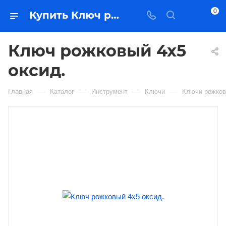
0
Купить Ключ рожковый 4х5 оксид. в Якутске — цена, характеристики, подбор | Востоктехторг
Ключ рожковый 4х5
оксид.
—
—
—
—
Главная
Каталог
Инструмент
Ключи
Ключи рожко