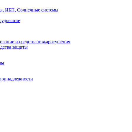
ры, ИБП, Солнечные системы
рудование
ование и средства пожаротушения
едства защиты
лы
принадлежности