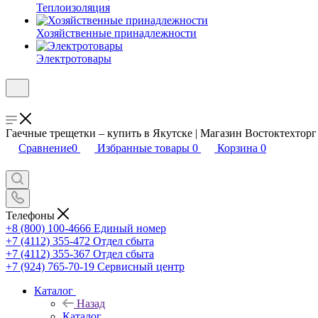
Теплоизоляция
Хозяйственные принадлежности
Электротовары
Гаечные трещетки – купить в Якутске | Магазин Востоктехторг
Сравнение
0
Избранные товары
0
Корзина
0
Телефоны
+8 (800) 100-4666
Единый номер
+7 (4112) 355-472
Отдел сбыта
+7 (4112) 355-367
Отдел сбыта
+7 (924) 765-70-19
Сервисный центр
Каталог
Назад
Каталог