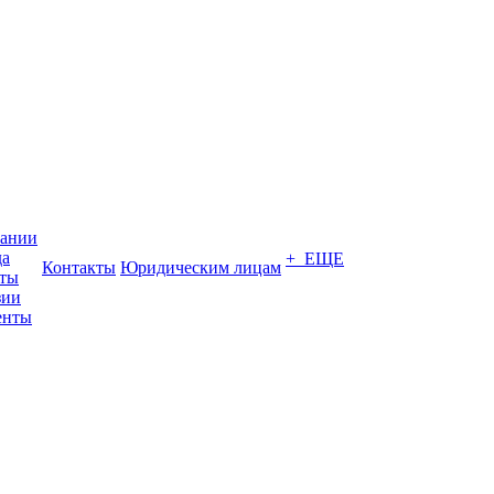
пании
да
+ ЕЩЕ
Контакты
Юридическим лицам
кты
зии
енты