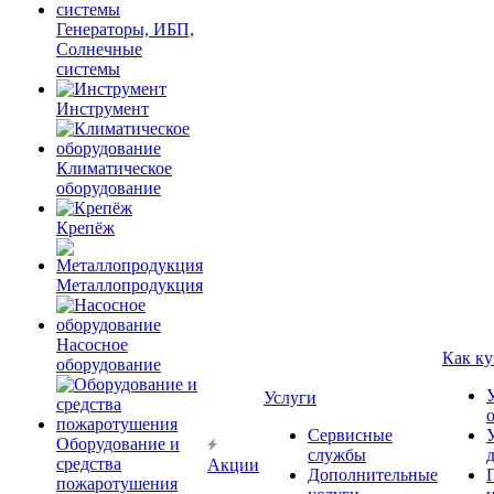
Генераторы, ИБП,
Солнечные
системы
Инструмент
Климатическое
оборудование
Крепёж
Металлопродукция
Насосное
Как ку
оборудование
Услуги
Сервисные
Оборудование и
службы
средства
Акции
Дополнительные
пожаротушения