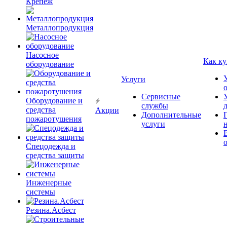
Крепёж
Металлопродукция
Насосное
Как ку
оборудование
Услуги
Сервисные
Оборудование и
службы
средства
Акции
Дополнительные
пожаротушения
услуги
Спецодежда и
средства защиты
Инженерные
системы
Резина.Асбест