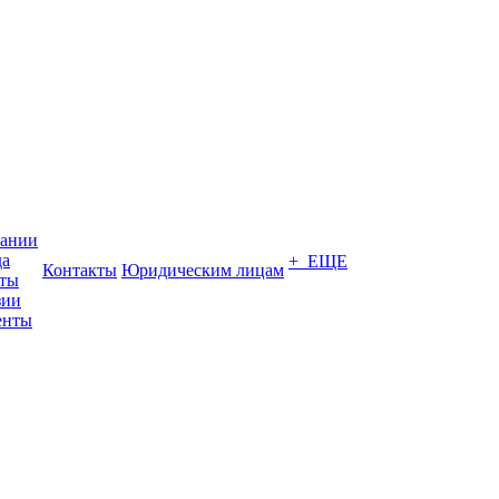
пании
да
+ ЕЩЕ
Контакты
Юридическим лицам
кты
зии
енты