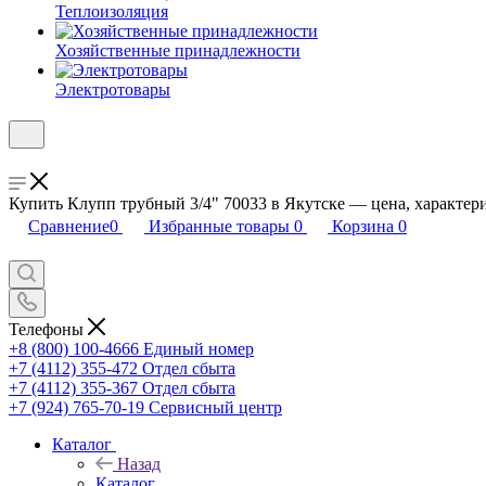
Теплоизоляция
Хозяйственные принадлежности
Электротовары
Купить Клупп трубный 3/4" 70033 в Якутске — цена, характери
Сравнение
0
Избранные товары
0
Корзина
0
Телефоны
+8 (800) 100-4666
Единый номер
+7 (4112) 355-472
Отдел сбыта
+7 (4112) 355-367
Отдел сбыта
+7 (924) 765-70-19
Сервисный центр
Каталог
Назад
Каталог