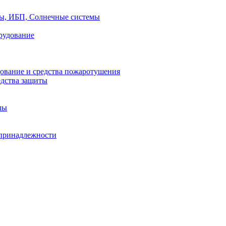
ры, ИБП, Солнечные системы
рудование
ование и средства пожаротушения
едства защиты
лы
принадлежности