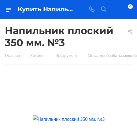
0
Купить Напильник плоский 350 мм. №3 в Якутске — цена, характеристики, подбор | Востоктехторг
Напильник плоский
350 мм. №3
—
—
—
Главная
Каталог
Инструмент
Металлообрабатывающий 