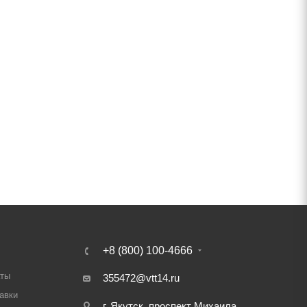
+8 (800) 100-4666
аты
355472@vtt14.ru
авки
г. Якутск, проспект Михаила