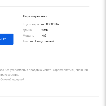
Характеристики
Код товара
—
00006267
Длина
—
150мм
Модель
—
№2
ЗИНУ
Тип
—
Полукруглый
аво без уведомления продавца менять характеристики, внешний
 производства.
убличной офертой