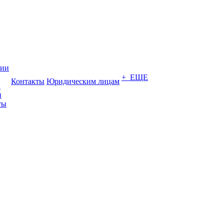
нии
+ ЕЩЕ
Контакты
Юридическим лицам
ы
и
ты