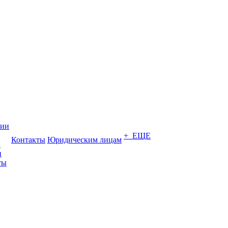
нии
+ ЕЩЕ
Контакты
Юридическим лицам
ы
и
ты