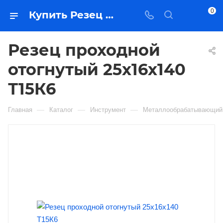
0
Купить Резец проходной отогнутый 25х16х140 Т15К6 в Якутске — цена, характеристики, подбор | Востоктехторг
Резец проходной
отогнутый 25х16х140
Т15К6
—
—
—
Главная
Каталог
Инструмент
Металлообрабатывающий 