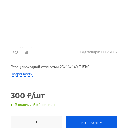
Код товара:
00047062
Резец проходной отогнутый 25х16х140 Т15К6
Подробности
300
₽
/шт
В наличии
: 5
в 1 филиале
В КОРЗИНУ