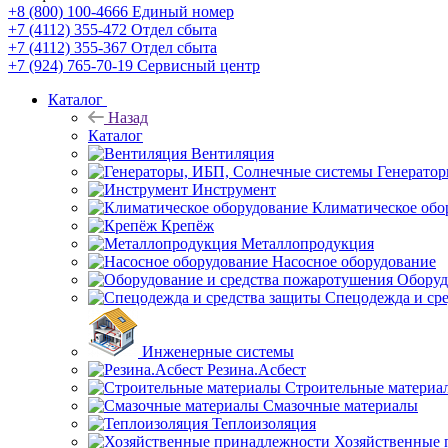
+8 (800) 100-4666
Единый номер
+7 (4112) 355-472
Отдел сбыта
+7 (4112) 355-367
Отдел сбыта
+7 (924) 765-70-19
Сервисный центр
Каталог
Назад
Каталог
Вентиляция
Генерато
Инструмент
Климатическое обо
Крепёж
Металлопродукция
Насосное оборудование
Оборуд
Спецодежда и ср
Инженерные системы
Резина.Асбест
Строительные материа
Смазочные материалы
Теплоизоляция
Хозяйственные 