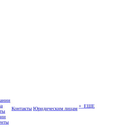
пании
да
+ ЕЩЕ
Контакты
Юридическим лицам
кты
зии
енты