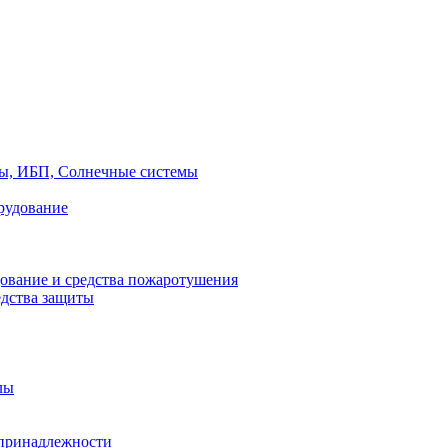
ры, ИБП, Солнечные системы
рудование
ование и средства пожаротушения
едства защиты
лы
принадлежности