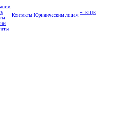
пании
да
+ ЕЩЕ
Контакты
Юридическим лицам
кты
зии
енты