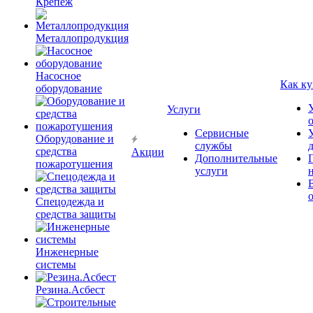
Крепёж
Металлопродукция
Насосное
Как ку
оборудование
Услуги
Сервисные
Оборудование и
службы
средства
Акции
Дополнительные
пожаротушения
услуги
Спецодежда и
средства защиты
Инженерные
системы
Резина.Асбест