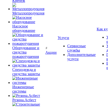
Крепёж
Металлопродукция
Насосное
Как ку
оборудование
Услуги
Сервисные
Оборудование и
службы
средства
Акции
Дополнительные
пожаротушения
услуги
Спецодежда и
средства защиты
Инженерные
системы
Резина.Асбест