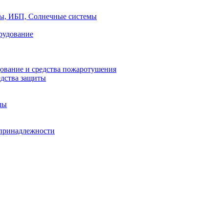
ры, ИБП, Солнечные системы
рудование
ование и средства пожаротушения
едства защиты
лы
принадлежности