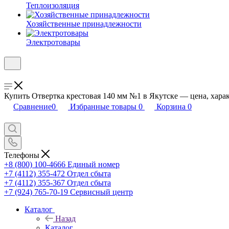
Теплоизоляция
Хозяйственные принадлежности
Электротовары
Купить Отвертка крестовая 140 мм №1 в Якутске — цена, харак
Сравнение
0
Избранные товары
0
Корзина
0
Телефоны
+8 (800) 100-4666
Единый номер
+7 (4112) 355-472
Отдел сбыта
+7 (4112) 355-367
Отдел сбыта
+7 (924) 765-70-19
Сервисный центр
Каталог
Назад
Каталог