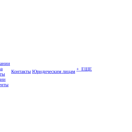
пании
да
+ ЕЩЕ
Контакты
Юридическим лицам
кты
зии
енты