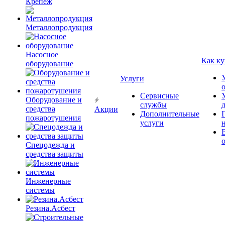
Крепёж
Металлопродукция
Насосное
Как ку
оборудование
Услуги
Сервисные
Оборудование и
службы
средства
Акции
Дополнительные
пожаротушения
услуги
Спецодежда и
средства защиты
Инженерные
системы
Резина.Асбест