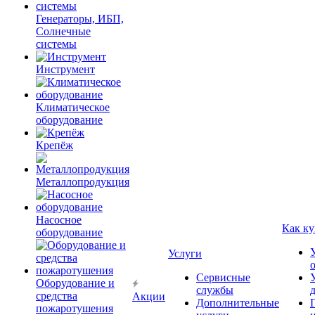
Генераторы, ИБП,
Солнечные
системы
Инструмент
Климатическое
оборудование
Крепёж
Металлопродукция
Насосное
Как ку
оборудование
Услуги
Сервисные
Оборудование и
службы
средства
Акции
Дополнительные
пожаротушения